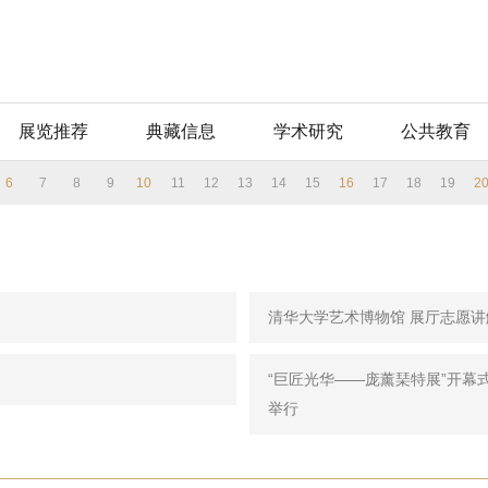
展览推荐
典藏信息
学术研究
公共教育
6
7
8
9
10
11
12
13
14
15
16
17
18
19
2
清华大学艺术博物馆 展厅志愿讲解
“巨匠光华——庞薰琹特展”开幕
举行