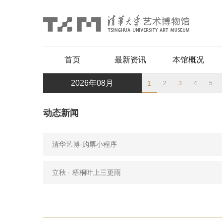
首页
最新资讯
本馆概况
2026年08月
1
2
3
4
5
动态新闻
清华艺博-购票小程序
立秋 · 梧桐叶上三更雨