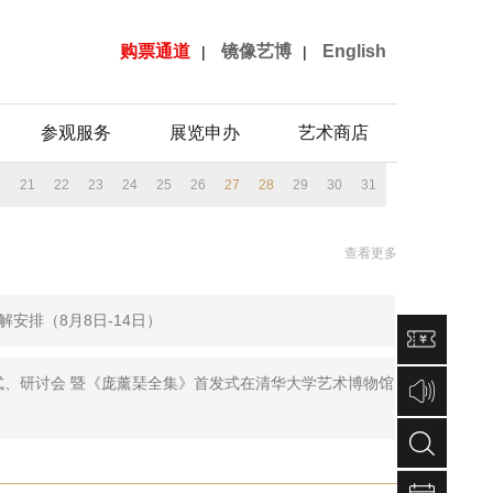
购票通道
镜像艺博
English
|
|
参观服务
展览申办
艺术商店
0
21
22
23
24
25
26
27
28
29
30
31
查看更多
安排（8月8日-14日）
式、研讨会 暨《庞薰琹全集》首发式在清华大学艺术博物馆