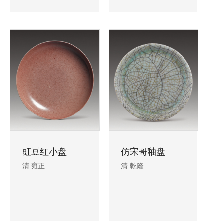
豇豆红小盘
仿宋哥釉盘
清 雍正
清 乾隆