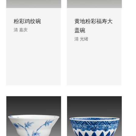
粉彩鸡纹碗
黄地粉彩福寿大
清 嘉庆
盖碗
清 光绪