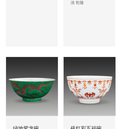
清 乾隆
绿地紫龙碗
矾红彩五福碗