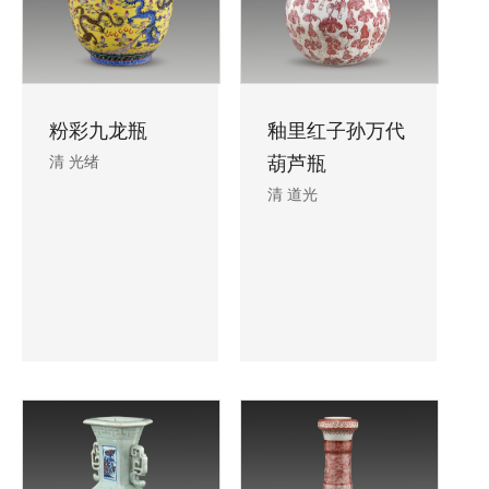
粉彩九龙瓶
釉里红子孙万代
清 光绪
葫芦瓶
清 道光