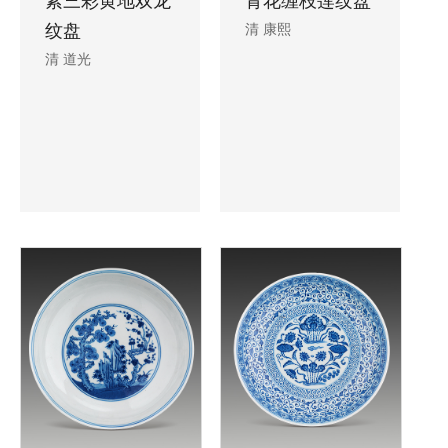
素三彩黄地双龙
青花缠枝莲纹盘
纹盘
清 康熙
清 道光