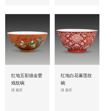
红地五彩描金婴
红地白花蕃莲纹
戏纹碗
碗
清 嘉庆
清 嘉庆