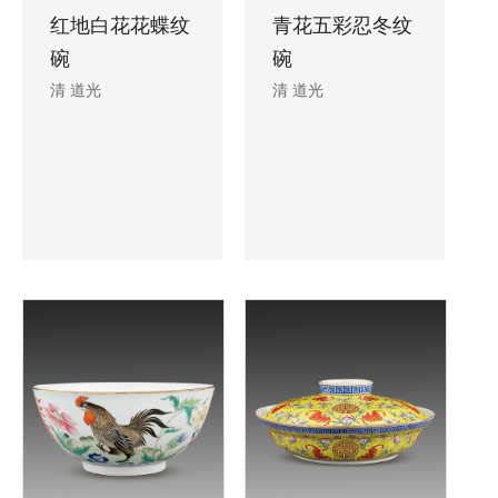
红地白花花蝶纹
青花五彩忍冬纹
碗
碗
清 道光
清 道光