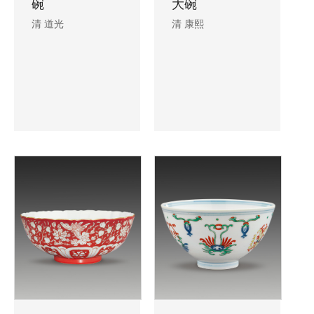
碗
大碗
清 道光
清 康熙