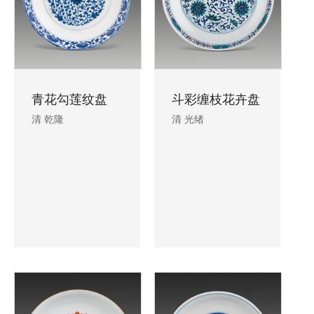
青花勾莲纹盘
斗彩缠枝花卉盘
清 乾隆
清 光绪