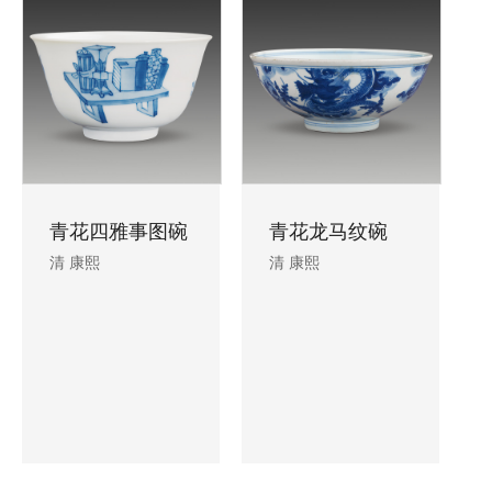
青花四雅事图碗
青花龙马纹碗
清 康熙
清 康熙