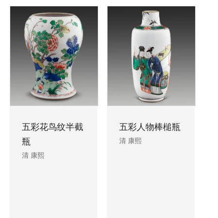
五彩花鸟纹半截
五彩人物棒槌瓶
瓶
清 康熙
清 康熙