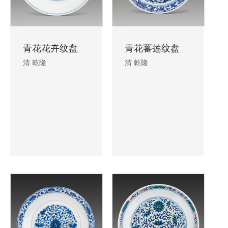
青花花卉纹盘
青花蕃莲纹盘
清 乾隆
清 乾隆