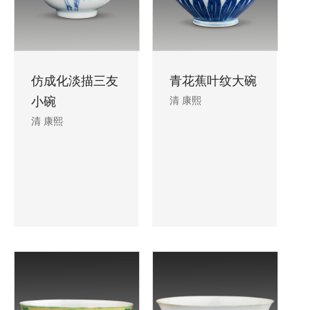
仿成化淡描三友
青花蕉叶纹大碗
小碗
清 康熙
清 康熙