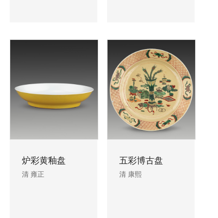
炉彩黄釉盘
五彩博古盘
清 雍正
清 康熙