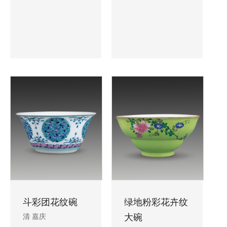
斗彩团花纹碗
绿地粉彩花卉纹
清 嘉庆
大碗