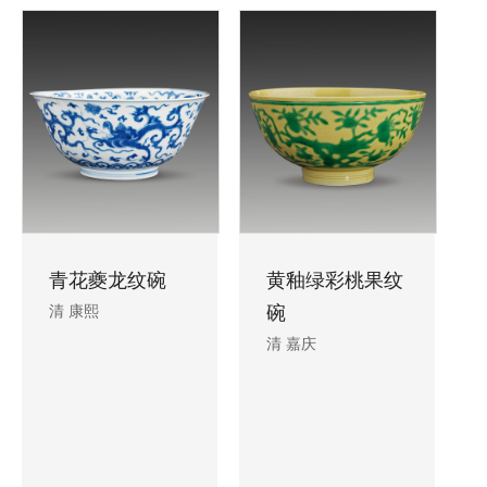
青花夔龙纹碗
黄釉绿彩桃果纹
清 康熙
碗
清 嘉庆