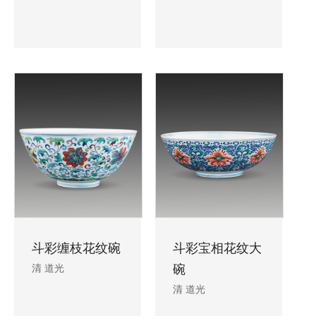
斗彩缠枝花纹碗
斗彩宝相花纹大
清 道光
碗
清 道光