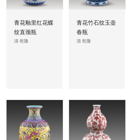
青花釉里红花蝶
青花竹石纹玉壶
纹直颈瓶
春瓶
清 乾隆
清 乾隆