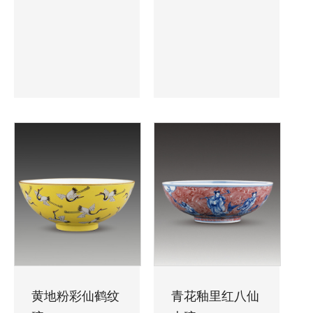
黄地粉彩仙鹤纹
青花釉里红八仙