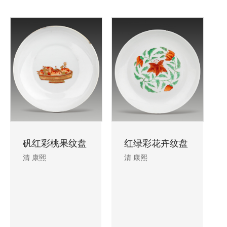
矾红彩桃果纹盘
红绿彩花卉纹盘
清 康熙
清 康熙