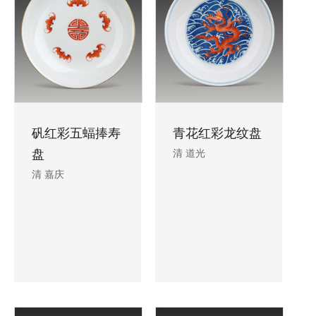
矾红彩五蝠捧寿
青花红彩龙纹盘
盘
清 道光
清 嘉庆