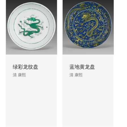
绿彩龙纹盘
蓝地黄龙盘
清 康熙
清 康熙