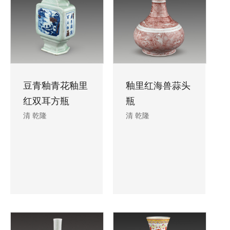
豆青釉青花釉里
釉里红海兽蒜头
红双耳方瓶
瓶
清 乾隆
清 乾隆