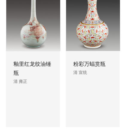
釉里红龙纹油锤
粉彩万蝠赏瓶
瓶
清 宣统
清 雍正