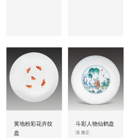
黄地粉彩花卉纹
斗彩人物仙鹤盘
盘
清 雍正