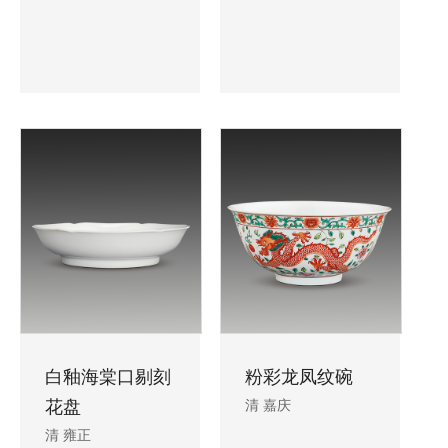
白釉海棠口剔刻
粉彩龙凤纹碗
花盘
清 嘉庆
清 雍正