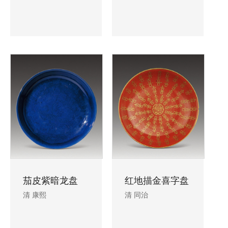
茄皮紫暗龙盘
红地描金喜字盘
清 康熙
清 同治