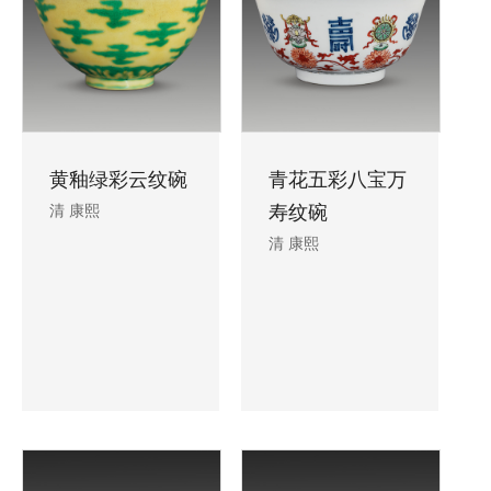
黄釉绿彩云纹碗
青花五彩八宝万
清 康熙
寿纹碗
清 康熙