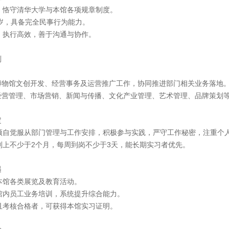
法，恪守清华大学与本馆各项规章制度。
8周岁，具备完全民事行为能力。
晰，执行高效，善于沟通与协作。
划
博物馆文创开发、经营事务及运营推广工作，协同推进部门相关业务落地
经营管理、市场营销、新闻与传播、文化产业管理、艺术管理、品牌策划
定
间须自觉服从部门管理与工作安排，积极参与实践，严守工作秘密，注重个
原则上不少于2个月，每周到岗不少于3天，能长期实习者优先。
遇
观本馆各类展览及教育活动。
与馆内员工业务培训，系统提升综合能力。
束且考核合格者，可获得本馆实习证明。